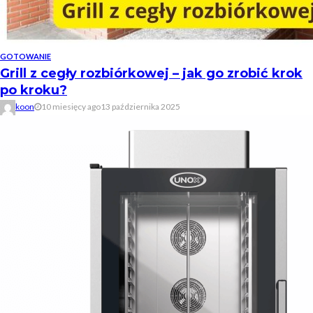
GOTOWANIE
Grill z cegły rozbiórkowej – jak go zrobić krok
po kroku?
koon
10 miesięcy ago
13 października 2025