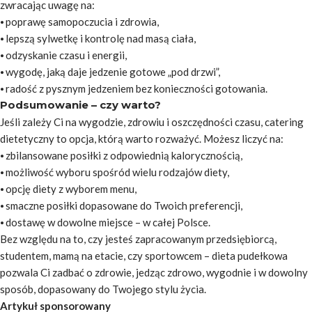
zwracając uwagę na:
⦁ poprawę samopoczucia i zdrowia,
⦁ lepszą sylwetkę i kontrolę nad masą ciała,
⦁ odzyskanie czasu i energii,
⦁ wygodę, jaką daje jedzenie gotowe „pod drzwi”,
⦁ radość z pysznym jedzeniem bez konieczności gotowania.
Podsumowanie – czy warto?
Jeśli zależy Ci na wygodzie, zdrowiu i oszczędności czasu, catering
dietetyczny to opcja, którą warto rozważyć. Możesz liczyć na:
⦁ zbilansowane posiłki z odpowiednią kalorycznością,
⦁ możliwość wyboru spośród wielu rodzajów diety,
⦁ opcję diety z wyborem menu,
⦁ smaczne posiłki dopasowane do Twoich preferencji,
⦁ dostawę w dowolne miejsce – w całej Polsce.
Bez względu na to, czy jesteś zapracowanym przedsiębiorcą,
studentem, mamą na etacie, czy sportowcem – dieta pudełkowa
pozwala Ci zadbać o zdrowie, jedząc zdrowo, wygodnie i w dowolny
sposób, dopasowany do Twojego stylu życia.
Artykuł sponsorowany