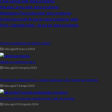
Celia Jaunat wiek, data urodzenia
Klaudia Carlos wiek, data urodzenia
Magdalena Pieczonka wiek, data urodzenia
Sylwia Gaczorek ile ma lat, data urodzenia, wiek
Piotr Cugowski wiek – ile ma lat, data urodzenia
Popularne
Fajne powitania na dzień dobry
2 lata ago
28 marca 2024
Jakie są państwa na Z
3 lata ago
10 sierpnia 2023
Pytania do dziewczyny – jakie zadawać, aby lepiej się poznać
3 lata ago
21 lutego 2023
Z czym jeść łososia wędzonego i jak go podać
2 lata ago
19 listopada 2024
Losowe artykuły