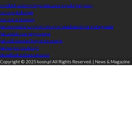
słodkich snów miłego wieczoru i spokojnej nocy
co to są kokołaje
wzrost w stopach
jak sprawdzić czy ktoś odczytał wiadomość na instagramie
jak zrobić czarnego snapa
jak odblokować kogoś na snapie
jak kogoś pocieszyć
ile milisekund ma sekunda
Copyright © 2025 koon.pl All Rights Reserved. | News & Magazine