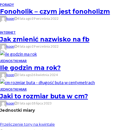
PORADY
Fonoholik – czym jest fonoholizm
koon
4 lata ago
19 września 2022
INTERNET
Jak zmienić nazwisko na fb
koon
4 lata ago
19 września 2022
JEDNOSTKI MIAR
Ile godzin ma rok?
koon
2 lata ago
26 kwietnia 2024
JEDNOSTKI MIAR
Jaki to rozmiar buta w cm?
koon
3 lata ago
18 lipca 2023
Jednostki miary
Przeliczenie tony na kwintale