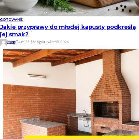
GOTOWANIE
Jakie przyprawy do młodej kapusty podkreślą
jej smak?
koon
4 miesiące ago
4 kwietnia 2026