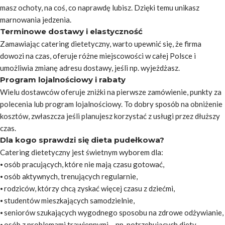
masz ochoty, na coś, co naprawdę lubisz. Dzięki temu unikasz
marnowania jedzenia.
Terminowe dostawy i elastyczność
Zamawiając catering dietetyczny, warto upewnić się, że firma
dowozi na czas, oferuje różne miejscowości w całej Polsce i
umożliwia zmianę adresu dostawy, jeśli np. wyjeżdżasz.
Program lojalnościowy i rabaty
Wielu dostawców oferuje zniżki na pierwsze zamówienie, punkty za
polecenia lub program lojalnościowy. To dobry sposób na obniżenie
kosztów, zwłaszcza jeśli planujesz korzystać z usługi przez dłuższy
czas.
Dla kogo sprawdzi się dieta pudełkowa?
Catering dietetyczny jest świetnym wyborem dla:
⦁ osób pracujących, które nie mają czasu gotować,
⦁ osób aktywnych, trenujących regularnie,
⦁ rodziców, którzy chcą zyskać więcej czasu z dziećmi,
⦁ studentów mieszkających samodzielnie,
⦁ seniorów szukających wygodnego sposobu na zdrowe odżywianie,
⦁ osób z problemami trawiennymi – np. potrzebujących diety