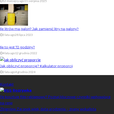
12 miesięcy ago
11 sierpnia 2025
Ile litrów ma galon? Jak zamienić litry na galony?
3 lata ago
28 lipca 2023
Ile to jest 72 godziny?
4 lata ago
12 grudnia 2022
Jak obliczyć proporcje? Kalkulator proporcji
2 lata ago
4 grudnia 2024
Skontaktuj się z nami
Kontakt
Rozrywka
Ile kosztuje film reklamowy? Poznaj kluczowe czynniki wpływające
na cenę
Zbigniew Zaranek wiek, data urodzenia – znany wokalista