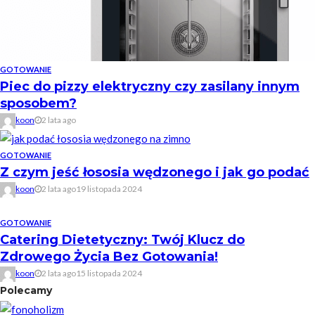
GOTOWANIE
Piec do pizzy elektryczny czy zasilany innym
sposobem?
koon
2 lata ago
GOTOWANIE
Z czym jeść łososia wędzonego i jak go podać
koon
2 lata ago
19 listopada 2024
GOTOWANIE
Catering Dietetyczny: Twój Klucz do
Zdrowego Życia Bez Gotowania!
koon
2 lata ago
15 listopada 2024
Polecamy