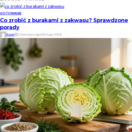
GOTOWANIE
Co zrobić z burakami z zakwasu? Sprawdzone
porady
koon
2 miesiące ago
28 maja 2026