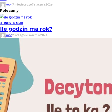
koon
7 miesięcy ago
7 stycznia 2026
Polecamy
JEDNOSTKI MIAR
Ile godzin ma rok?
koon
2 lata ago
26 kwietnia 2024