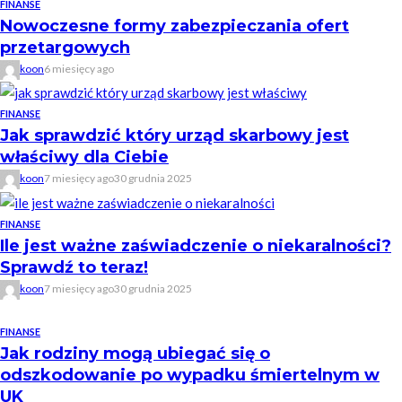
FINANSE
Nowoczesne formy zabezpieczania ofert
przetargowych
koon
6 miesięcy ago
FINANSE
Jak sprawdzić który urząd skarbowy jest
właściwy dla Ciebie
koon
7 miesięcy ago
30 grudnia 2025
FINANSE
Ile jest ważne zaświadczenie o niekaralności?
Sprawdź to teraz!
koon
7 miesięcy ago
30 grudnia 2025
FINANSE
Jak rodziny mogą ubiegać się o
odszkodowanie po wypadku śmiertelnym w
UK