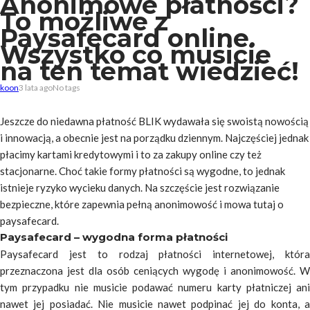
Anonimowe płatności?
To możliwe z
Paysafecard online.
Wszystko co musicie
na ten temat wiedzieć!
koon
3 lata ago
No tags
Jeszcze do niedawna płatność BLIK wydawała się swoistą nowością
i innowacją, a obecnie jest na porządku dziennym. Najczęściej jednak
płacimy kartami kredytowymi i to za zakupy online czy też
stacjonarne. Choć takie formy płatności są wygodne, to jednak
istnieje ryzyko wycieku danych. Na szczęście jest rozwiązanie
bezpieczne, które zapewnia pełną anonimowość i mowa tutaj o
paysafecard.
Paysafecard – wygodna forma płatności
Paysafecard jest to rodzaj płatności internetowej, która
przeznaczona jest dla osób ceniących wygodę i anonimowość. W
tym przypadku nie musicie podawać numeru karty płatniczej ani
nawet jej posiadać. Nie musicie nawet podpinać jej do konta, a