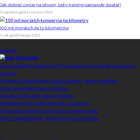
Jak dobrać ciężar na siłowni, żeby trening naprawdę działał?
3 tygodnie ago
24 czerwca 2026
100 mil morskich ile to kilometrów
1 rok ago
28 lutego 2025
Skontaktuj się z nami
Kontakt
Rozrywka
Ile kosztuje film reklamowy? Poznaj kluczowe czynniki wpływające
na cenę
Zbigniew Zaranek wiek, data urodzenia – znany wokalista
Celia Jaunat wiek, data urodzenia
Klaudia Carlos wiek, data urodzenia
Magdalena Pieczonka wiek, data urodzenia
Sylwia Gaczorek ile ma lat, data urodzenia, wiek
Piotr Cugowski wiek – ile ma lat, data urodzenia
Popularne