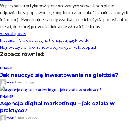
W przypadku artykułów sponsorowanych serwis koon.pl nie
odpowiada za poprawność, kompletność ani jakość zamieszczonych
informacji. Ewentualne szkody wynikające z ich użycia ponosi autor
treści, do której prowadzi link, a nie właściciel strony.
view all posts
Pisupisu – Gra edukacyjna trenująca język polski
Najnowszy trend ekranów dotykowych w laptopach
Zobacz również
FINANSE
Jak nauczyć się inwestowania na giełdzie?
koon
1 miesiąc ago
FINANSE
Agencja digital marketingu – jak działa w
praktyce?
koon
4 miesiące ago