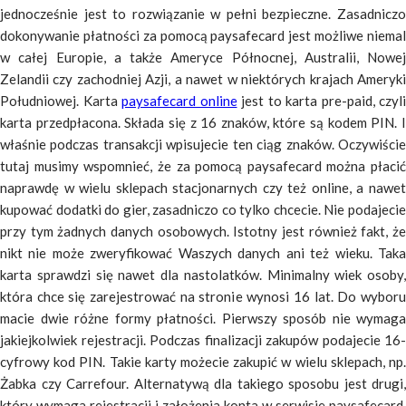
jednocześnie jest to rozwiązanie w pełni bezpieczne. Zasadniczo
dokonywanie płatności za pomocą paysafecard jest możliwe niemal
w całej Europie, a także Ameryce Północnej, Australii, Nowej
Zelandii czy zachodniej Azji, a nawet w niektórych krajach Ameryki
Południowej. Karta
paysafecard online
jest to karta pre-paid, czyli
karta przedpłacona. Składa się z 16 znaków, które są kodem PIN. I
właśnie podczas transakcji wpisujecie ten ciąg znaków. Oczywiście
tutaj musimy wspomnieć, że za pomocą paysafecard można płacić
naprawdę w wielu sklepach stacjonarnych czy też online, a nawet
kupować dodatki do gier, zasadniczo co tylko chcecie. Nie podajecie
przy tym żadnych danych osobowych. Istotny jest również fakt, że
nikt nie może zweryfikować Waszych danych ani też wieku. Taka
karta sprawdzi się nawet dla nastolatków. Minimalny wiek osoby,
która chce się zarejestrować na stronie wynosi 16 lat. Do wyboru
macie dwie różne formy płatności. Pierwszy sposób nie wymaga
jakiejkolwiek rejestracji. Podczas finalizacji zakupów podajecie 16-
cyfrowy kod PIN. Takie karty możecie zakupić w wielu sklepach, np.
Żabka czy Carrefour. Alternatywą dla takiego sposobu jest drugi,
który wymaga rejestracji i założenia konta w serwisie paysafecard.