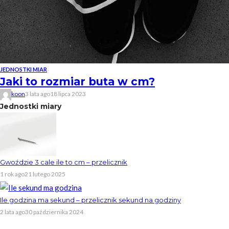
JEDNOSTKI MIAR
Jaki to rozmiar buta w cm?
koon
3 lata ago
18 lipca 2023
Jednostki miary
Gwoździe 3 cale ile to cm – przelicznik
1 rok ago
21 lutego 2025
Ile godzina ma sekund – przelicznik sekund na godziny
2 lata ago
30 października 2024