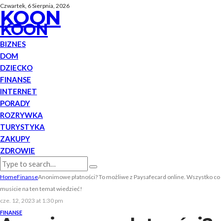
Czwartek, 6 Sierpnia, 2026
KOON
KOON
BIZNES
DOM
DZIECKO
FINANSE
INTERNET
PORADY
ROZRYWKA
TURYSTYKA
ZAKUPY
ZDROWIE
Home
Finanse
Anonimowe płatności? To możliwe z Paysafecard online. Wszystko co
musicie na ten temat wiedzieć!
cze. 12, 2023 at 1:30 pm
FINANSE