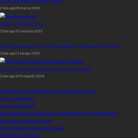
Fajne powitania na dzień dobry
2 lata ago
28 marca 2024
Jakie są państwa na Z
3 lata ago
10 sierpnia 2023
Pytania do dziewczyny – jakie zadawać, aby lepiej się poznać
3 lata ago
21 lutego 2023
Z czym jeść łososia wędzonego i jak go podać
2 lata ago
19 listopada 2024
Losowe artykuły
słodkich snów miłego wieczoru i spokojnej nocy
co to są kokołaje
wzrost w stopach
jak sprawdzić czy ktoś odczytał wiadomość na instagramie
jak zrobić czarnego snapa
jak odblokować kogoś na snapie
jak kogoś pocieszyć