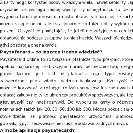
Z karty mogą korzystać osoby w każdym wieku, nawet seniorzy. Jej
używanie nie wymaga żadnej wiedzy czy umiejętności. To także
wygodna forma płatności dla nastolatków, tym bardziej że kartę
można zakupić online, ale i stacjonarnie. To także dobry wybór na
prezent. Oczywiście pamiętajcie, że jeżeli nie zużyjecie w całości
doładowania podczas zakupów, to nie stracicie Waszych pieniędzy,
gdyż pozostają one na karcie.
Paysafecard – co jeszcze trzeba wiedzieć?
Paysafecard online to rozwiązanie płatnicze typu pre-paid, które
spełnia najbardziej restrykcyjne normy bezpieczeństwa, czego
potwierdzeniem jest fakt, iż płatności tego typu zostały
zatwierdzone przez władze nadzoru bankowego. Rzeczywiście
możecie korzystać z różnego rodzaju serwisów internetowych i
opłacać zakupy nie tylko ubrań czy produktów spożywczych, ale też
gier, muzyki czy innej rozrywki. Do wyboru są karty o różnych
nominałach takich jak: 20, 30, 50, 100 lub 300. Można pokusić się o
stwierdzenie, że płatność paysafecard przypomina płatność
gotówką, gdyż rzeczywiście nie musicie podawać żadnych danych.
A może aplikacja paysafecard?